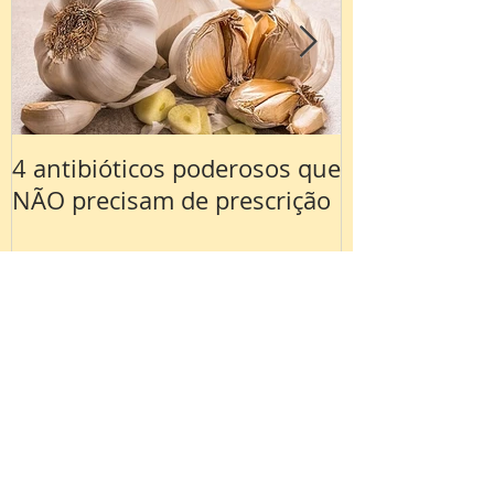
4 antibióticos poderosos que
Açúcares esc
NÃO precisam de prescrição
verdadeiros v
NÃO ESTÁ V
Post recentes