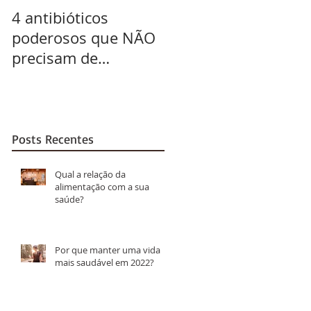
4 antibióticos
Açúcares escondido
poderosos que NÃO
– os verdadeiros
precisam de
vilões que você NÃO
prescrição
ESTÁ VENDO
Posts Recentes
Qual a relação da
alimentação com a sua
saúde?
Por que manter uma vida
mais saudável em 2022?