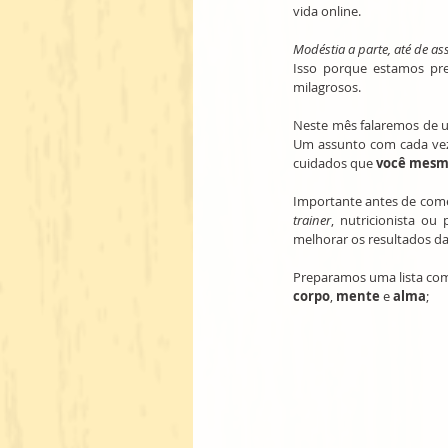
vida online.
Modéstia a parte, até de 
Isso porque estamos pr
milagrosos.
Neste mês falaremos de u
Um assunto com cada vez 
cuidados que 
você mes
Importante antes de come
trainer
, nutricionista ou
melhorar os resultados da
corpo
, 
mente 
e 
alma
;