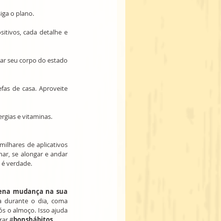
iga o plano.
tivos, cada detalhe e 
rar seu corpo do estado 
as de casa. Aproveite 
rgias e vitaminas.
milhares de aplicativos 
ar, se alongar e andar 
 é verdade.
ena mudança na sua 
durante o dia, coma 
ós o almoço. Isso ajuda 
rar #
bonshábitos
.