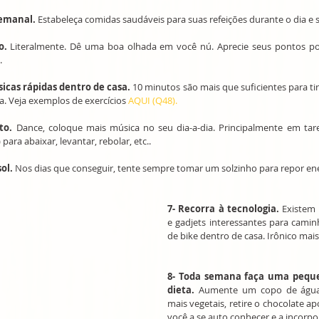
semanal.
 Estabeleça comidas saudáveis para suas refeições durante o dia e s
o.
 Literalmente. Dê uma boa olhada em você nú. Aprecie seus pontos posi
.
ísicas rápidas dentro de casa.
 10 minutos são mais que suficientes para ti
a. Veja exemplos de exercícios 
AQUI (Q48).
to.
 Dance, coloque mais música no seu dia-a-dia. Principalmente em taref
 para abaixar, levantar, rebolar, etc..
ol.
 Nos dias que conseguir, tente sempre tomar um solzinho para repor ene
7- Recorra à tecnologia.
 Existem 
e gadjets interessantes para caminh
de bike dentro de casa. Irônico mais
8- Toda semana faça uma pequ
dieta.
 Aumente um copo de água 
mais vegetais, retire o chocolate ap
você a se auto conhecer e a incorpo