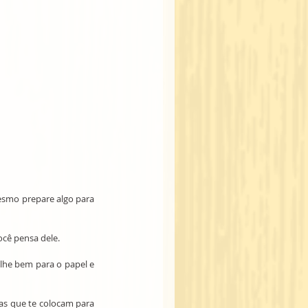
esmo prepare algo para 
ocê pensa dele.
lhe bem para o papel e 
as que te colocam para 