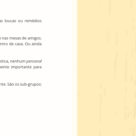
 loucas ou remédios 
 nas mesas de amigos. 
tro de casa. Ou ainda 
stica, nenhum 
personal 
mente importante para 
Preparamos uma lista com 30 itens e a dividimos em 3. Cada sub-divisão diz respeito a um item diferente. São os sub-grupos: 