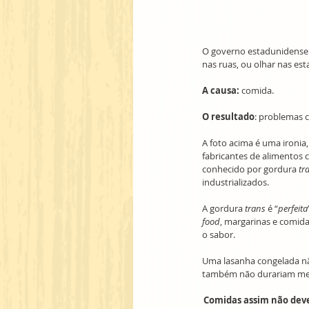
O governo estadunidense 
nas ruas, ou olhar nas es
A causa:
 comida. 
O resultado
: problemas c
A foto acima é uma ironia
fabricantes de alimentos 
conhecido por gordura 
tr
industrializados. 
A gordura 
trans 
é “
perfeita
food
, margarinas e comida
o sabor. 
Uma lasanha congelada nã
também não durariam mese
Comidas assim não deve