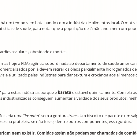
há um tempo vem batalhando com a indústria de alimentos local. O motivo
tatísticas de saúde, para notar que a população de lá não anda nem um pouc
ardiovasculares, obesidade e mortes. 
, mas hoje a FDA (agência subordinada ao departamento de saúde americano
comercializados por lá devem retirar os óleos parcialmente hidrogenados de 
ans 
e é utilizado pelas indústrias para dar textura e crocância aos alimentos
” para estas indústrias porque é 
barata
 e estável quimicamente. Com ela os
s industrializadas conseguem aumentar a validade dos seus produtos, melho
o seria uma "
lasanha
" sem a gordura 
trans
. Um biscoito de pacote e um sa
s na prateleira se não fosse, dentre outros componentes, essa gordura. 
riam nem existir. Comidas assim não podem ser chamadas de comida