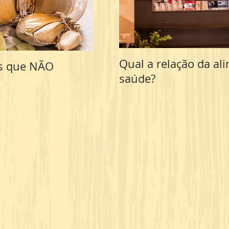
Qual a relação da al
os que NÃO
Açúcares escondidos – os
saúde?
vilões que você NÃO EST